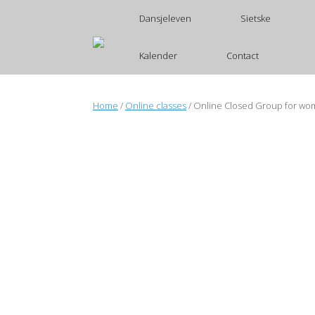
Ga
Dansjeleven
Sietske
naar
de
inhoud
Kalender
Contact
Home
/
Online classes
/ Online Closed Group for wo