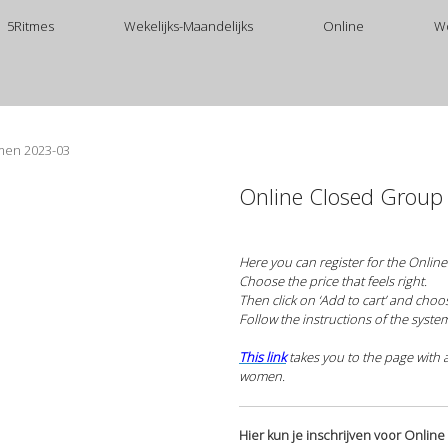
5Ritmes
Wekelijks-Maandelijks
Online
W
men 2023-03
Online Closed Group
Here you can register for the Onli
Choose the price that feels right.
Then click on ‘Add to cart’ and choo
Follow the instructions of the syste
This link
takes you to the page with 
women.
Hier kun je inschrijven voor Onlin