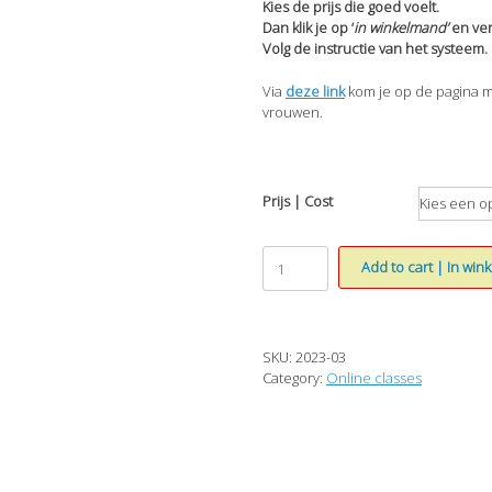
Kies de prijs die goed voelt.
Dan klik je op ‘
i
n
winkelmand’
en ver
Volg de instructie van het systeem.
Via
d
e
ze link
kom je op de pagina me
vrouwen.
Prijs | Cost
Online
Add to cart | In wi
Closed
Group
for
women
SKU:
2023-03
2023-
Category:
Online classes
03
aantal