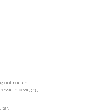
mag ontmoeten.
pressie in beweging.
itar.