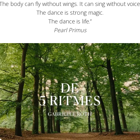
The body can fly without wings. It can sing without voice
The dance is strong magic.
The dance is life.”
Pearl Primus