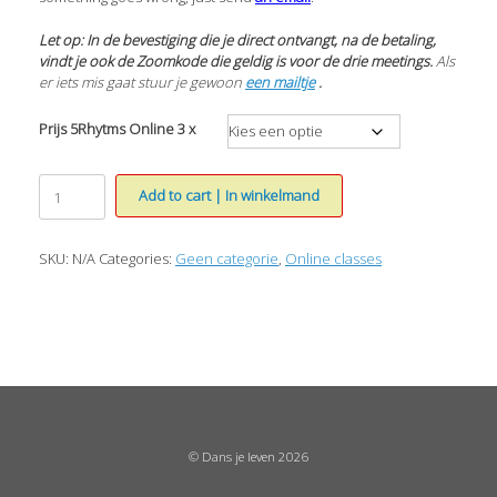
Let op: In de bevestiging die je direct ontvangt, na de betaling,
vindt je ook de Zoomkode die geldig is voor de drie meetings.
Als
er iets mis gaat stuur je gewoon
een mailtje
.
Prijs 5Rhytms Online 3 x
Online
Add to cart | In winkelmand
5Rhytms
3-
Sundays|Zondagen
SKU:
N/A
Categories:
Geen categorie
,
Online classes
aantal
© Dans je leven 2026