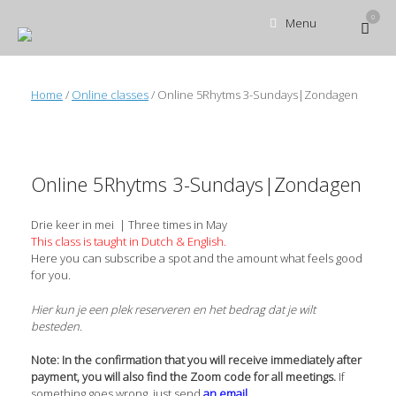
Ga
0
Bekijk
Menu
naar
winke
de
inhoud
Home
/
Online classes
/ Online 5Rhytms 3-Sundays|Zondagen
Online 5Rhytms 3-Sundays|Zondagen
Drie keer in mei | Three times in May
This class is taught in Dutch & English.
Here you can subscribe a spot and the amount what feels good
for you.
Hier kun je een plek reserveren en het bedrag dat je wilt
besteden.
Note: In the confirmation that you will receive immediately after
payment, you will also find the Zoom code for all meetings.
If
something goes wrong, just send
an email
.