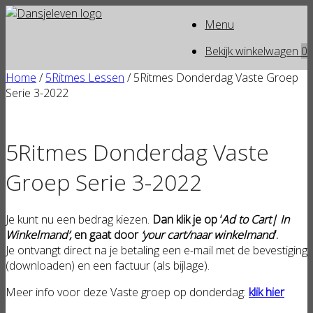
Ga
Menu
naar
de
Bekijk
Bekijk winkelwagen
0
inhoud
winkelwagen
Home
/
5Ritmes Lessen
/ 5Ritmes Donderdag Vaste Groep
Serie 3-2022
5Ritmes Donderdag Vaste
Groep Serie 3-2022
Je kunt nu een bedrag kiezen.
Dan klik je op ‘
Ad to Cart| In
Winkelmand’,
en gaat door
‘your cart/naar winkelmand
‘.
Je ontvangt direct na je betaling een e-mail met de bevestiging
(downloaden) en een factuur (als bijlage).
Meer info voor deze Vaste groep op donderdag:
klik hier