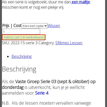
Als een serie is volgeboekt, stuur me dan
een mailtje
;
misschien komt er nog een plekje vrij.
Prijs | Cost
Wissen
5Ritmes
Donderdag
Add to cart | In winkelmand
Vaste
SKU:
2022-15-serie 3
Category:
5Ritmes Lessen
Groep
Serie
Beschrijving
3-
2022
Beschrijving
aantal
Als de
Vaste Groep Serie 03 (sept & oktober) op
donderdag
is uitverkocht, kun je je wellicht
aanmelden voor
Serie 4
N.B. Als de lessen moeten vervallen vanwege