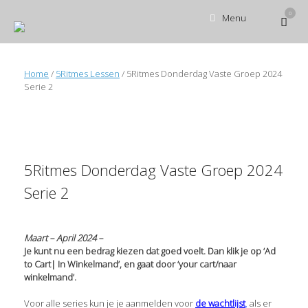
Ga
0
Bekijk
Menu
naar
winke
de
inhoud
Home
/
5Ritmes Lessen
/ 5Ritmes Donderdag Vaste Groep 2024
Serie 2
5Ritmes Donderdag Vaste Groep 2024
Serie 2
Maart – April 2024 –
Je kunt nu een bedrag kiezen dat goed voelt. Dan klik je op ‘Ad
to Cart| In Winkelmand’, en gaat door ‘your cart/naar
winkelmand’.
Voor alle series kun je je aanmelden voor
de wachtlijst
,
als er