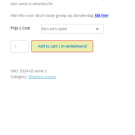
een serie is uitverkocht.
Alle info voor deze Vaste groep op donderdag:
klik hier
Prijs | Cost
5Ritmes
Add to cart | In winkelmand
Donderdag
Vaste
Groep
2024
SKU:
2024-02-serie 2
Serie
Category:
5Ritmes Lessen
2
aantal