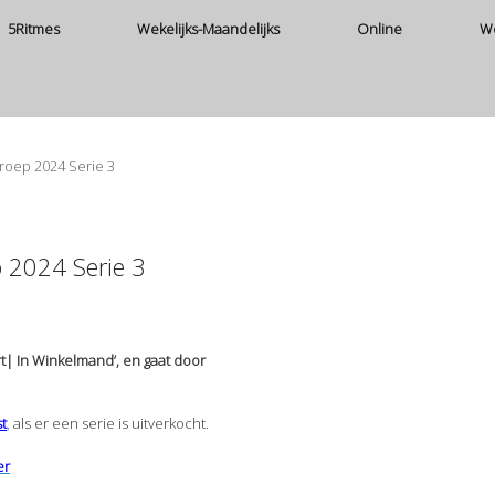
5Ritmes
Wekelijks-Maandelijks
Online
W
roep 2024 Serie 3
 2024 Serie 3
rt| In Winkelmand’, en gaat door
st
,
als er een serie is uitverkocht.
er