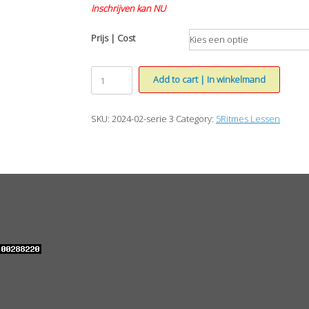
Inschrijven kan NU
Prijs | Cost
5Ritmes
Add to cart | In winkelmand
Donderdag
Vaste
Groep
SKU:
2024-02-serie 3
Category:
5Ritmes Lessen
2024
Serie
3
aantal