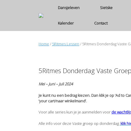
Ga
Dansjeleven
Sietske
naar
de
inhoud
Kalender
Contact
Home
/
5Ritmes Lessen
/ 5Ritmes Donderdag Vaste G
5Ritmes Donderdag Vaste Groep
Mei – Juni – Juli 2024
Je kunt nu een bedrag kiezen. Dan klik je op ‘Ad to Ca
‘your cart/naar winkelmand’.
Voor alle series kun je je aanmelden voor
de wachtlij
Alle info voor deze Vaste groep op donderdag:
klik hi