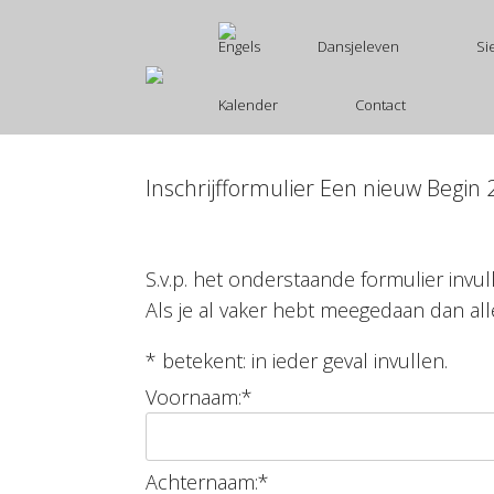
Ga
naar
Dansjeleven
Si
de
inhoud
Kalender
Contact
Inschrijfformulier Een nieuw Begin
S.v.p. het onderstaande formulier invul
Als je al vaker hebt meegedaan dan all
*
betekent: in ieder geval invullen.
Voornaam:
*
Achternaam:
*