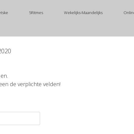
etske
5Ritmes
Wekelijks-Maandelijks
Onlin
 2020
len.
een de verplichte velden!