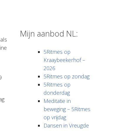
Mijn aanbod NL:
als
ine
5Ritmes op
Kraaybeekerhof –
2026
5Ritmes op zondag
9
5Ritmes op
donderdag
ag
Meditatie in
beweging – 5Ritmes
op vrijdag
Dansen in Vreugde