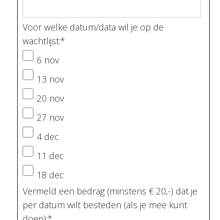
Voor welke datum/data wil je op de
wachtlijst:
*
6 nov
13 nov
20 nov
27 nov
4 dec
11 dec
18 dec
Vermeld een bedrag (minstens € 20,-) dat je
per datum wilt besteden (als je mee kunt
doen):
*