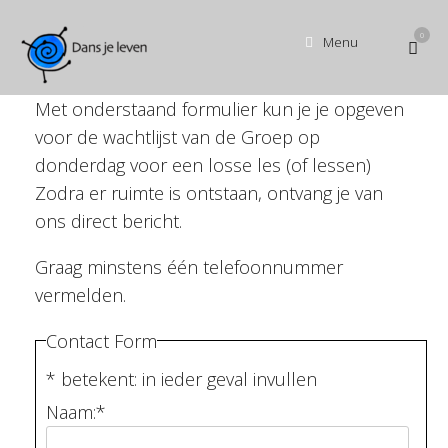
Ga
naar
0
Bekijk
Menu
de
winke
inhoud
Met onderstaand formulier kun je je opgeven
voor de wachtlijst van de Groep op
donderdag voor een losse les (of lessen)
Zodra er ruimte is ontstaan, ontvang je van
ons direct bericht.
Graag minstens één telefoonnummer
vermelden.
Contact Form
*
betekent: in ieder geval invullen
Naam:
*