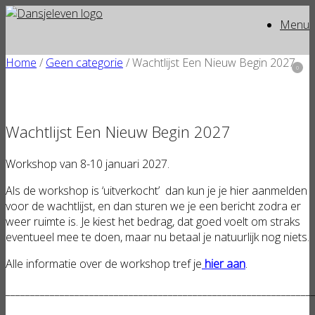
Ga
Menu
naar
de
inhoud
Home
/
Geen categorie
/ Wachtlijst Een Nieuw Begin 2027
0
Beki
win
Wachtlijst Een Nieuw Begin 2027
Workshop van 8-10 januari 2027.
Als de workshop is ‘uitverkocht’ dan kun je je hier aanmelden
voor de wachtlijst, en dan sturen we je een bericht zodra er
weer ruimte is. Je kiest het bedrag, dat goed voelt om straks
eventueel mee te doen, maar nu betaal je natuurlijk nog niets.
Alle informatie over de workshop tref je
hier aan
.
______________________________________________________________