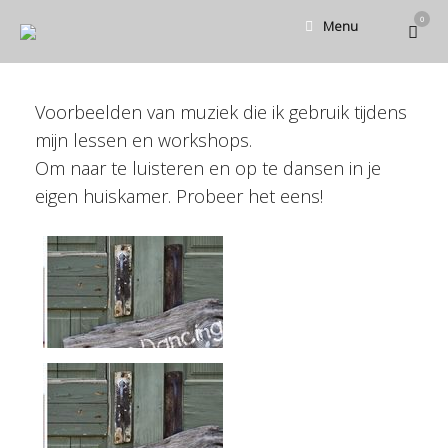
Ga
0
Bekijk
Menu
naar
winke
de
inhoud
Voorbeelden van muziek die ik gebruik tijdens
mijn lessen en workshops.
Om naar te luisteren en op te dansen in je
eigen huiskamer. Probeer het eens!