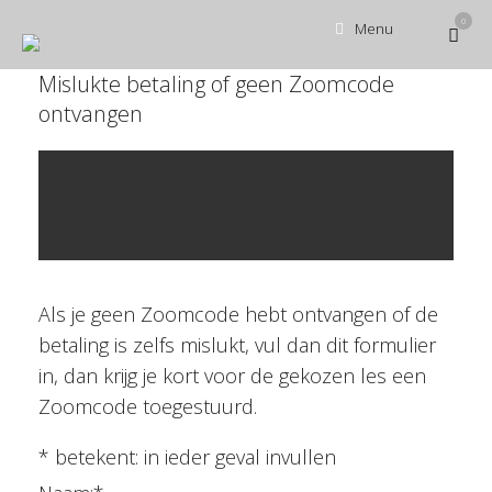
Ga
0
Bekijk
Menu
naar
winke
de
inhoud
Mislukte betaling of geen Zoomcode
ontvangen
Als je geen Zoomcode hebt ontvangen of de
betaling is zelfs mislukt, vul dan dit formulier
in, dan krijg je kort voor de gekozen les een
Zoomcode toegestuurd.
*
betekent: in ieder geval invullen