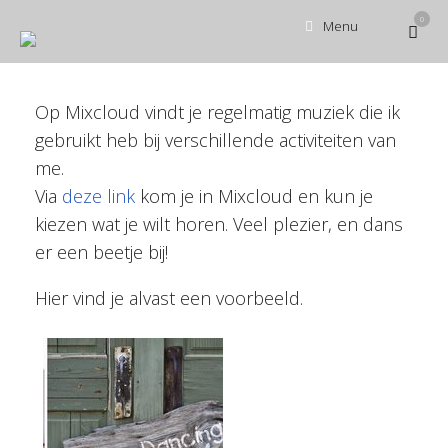
Ga
0
Bekijk
Menu
naar
winke
de
inhoud
Op Mixcloud vindt je regelmatig muziek die ik
gebruikt heb bij verschillende activiteiten van
me.
Via
deze link
kom je in Mixcloud en kun je
kiezen wat je wilt horen. Veel plezier, en dans
er een beetje bij!
Hier vind je alvast een voorbeeld.