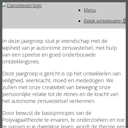
Ga
Menu
naar
de
Bekijk
Bekijk winkelwagen
0
inhoud
winkelwagen
In deze Jaargroep sluit je vriendschap met de
wijsheid van je autonome zenuwstelsel, met hulp
van een speelse en goed onderbouwde
ontdekkingsreis.
Deze Jaargroep is gericht is op het ontwikkelen van
veiligheid, veerkracht, moed en mededogen. We
zullen met onze creativiteit van beweging onze
persoonlijke relatie tot de ritmes en de kracht van
het autonome zenuwstelsel verkennen.
Door bewust de basisprincipes van de
Polyvagaaltheorie te ervaren, te onderzoeken en toe
te passen in je dagelijkse leven, wordt de theorie een