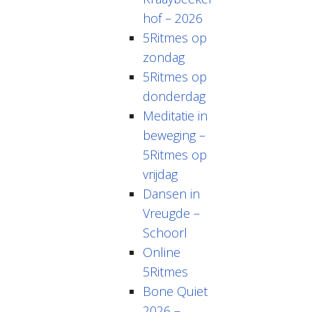
hof – 2026
5Ritmes op
zondag
5Ritmes op
donderdag
Meditatie in
beweging –
5Ritmes op
vrijdag
Dansen in
Vreugde –
Schoorl
Online
5Ritmes
Bone Quiet
2026 –