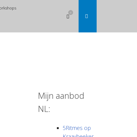
orkshops
0
Bekijk
winkelwagen
Mijn aanbod
NL:
5Ritmes op
Kraaybeeker