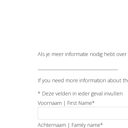
Als je meer informatie nodig hebt ove
________________________________________
If you need more information about t
*
Deze velden in ieder geval invullen
Voornaam | First Name
*
Achternaam | Family name
*