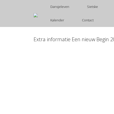
Ga
Dansjeleven
Sietske
naar
de
inhoud
Kalender
Contact
Extra informatie Een nieuw Begin 