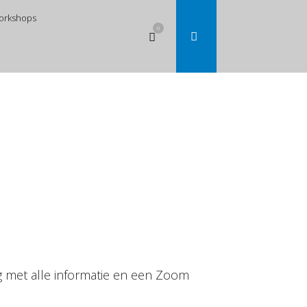
orkshops
0
Bekijk
winkelwagen
ng met alle informatie en een Zoom