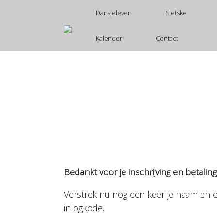
Ga
Dansjeleven
Sietske
naar
de
inhoud
Kalender
Contact
Bedankt voor je inschrijving en betaling
Verstrek nu nog een keer je naam en e
inlogkode.