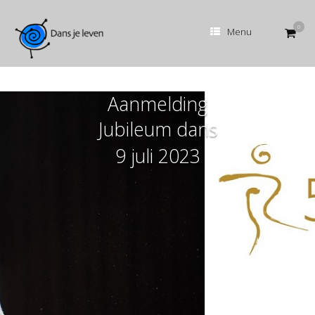
Ga
naar
0
Bekijk
Menu
de
winke
inhoud
Aanmelding
Jubileum dans
9 juli 2023